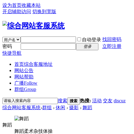
设为首页
收藏本站
开启辅助访问
切换到宽版
找回密码
自动登录
密码
立即注册
登录
快捷导航
首页
综合客服地址
网站公告
网站帮助
广播
Follow
群组
Group
搜索
热搜:
活动
交友
discuz
搜索
综合网站客服系统
›
群组
›
休闲
›
摄影
›
舞蹈
舞蹈
舞蹈柔术杂技体操