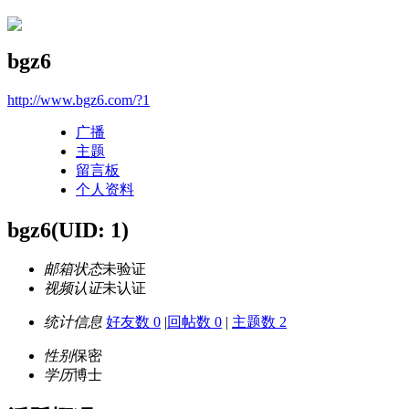
bgz6
http://www.bgz6.com/?1
广播
主题
留言板
个人资料
bgz6
(UID: 1)
邮箱状态
未验证
视频认证
未认证
统计信息
好友数 0
|
回帖数 0
|
主题数 2
性别
保密
学历
博士