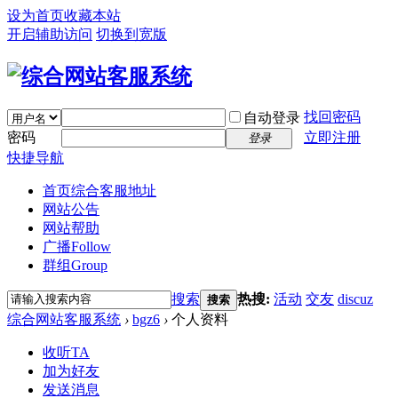
设为首页
收藏本站
开启辅助访问
切换到宽版
找回密码
自动登录
密码
立即注册
登录
快捷导航
首页
综合客服地址
网站公告
网站帮助
广播
Follow
群组
Group
搜索
热搜:
活动
交友
discuz
搜索
综合网站客服系统
›
bgz6
›
个人资料
收听TA
加为好友
发送消息